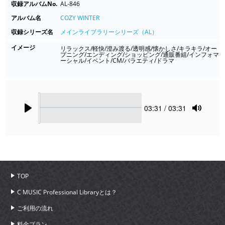
収録アルバムNo.
AL-846
アルバム名
COZY WINTER
収録シリーズ名
メインライブラリーシリーズ（AL）
イメージ
リラックス/軽快/澄み渡る/透明感/懐かしさ/キラキラ/オー
プニング/エンディング/ショッピング/通販番組/インフォマ
ーシャル/イベント/CM/バラエティ/ドラマ
Seek
Current
03:31
/ 03:31
time
Play
Toggle
Mute
TOP
C MUSIC Professional Libraryとは？
ご利用の流れ
料金プラン