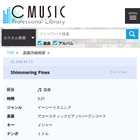
カスタム検索
楽曲
アルバム
TOP
楽曲詳細画面
AL-846 M-19
Shimmering Pines
ライトVer.
区分
楽曲
時間
3:31
ジャンル
イージーリスニング
楽器
アコースティックピアノ/ハープシコード
キー
メジャー
テンポ
ミドル