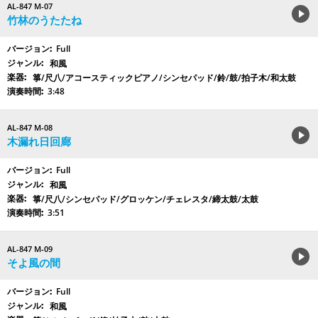
AL-847 M-07
竹林のうたたね
Full
和風
箏/尺八/アコースティックピアノ/シンセパッド/鈴/鼓/拍子木/和太鼓
3:48
AL-847 M-08
木漏れ日回廊
Full
和風
箏/尺八/シンセパッド/グロッケン/チェレスタ/締太鼓/太鼓
3:51
AL-847 M-09
そよ風の間
Full
和風