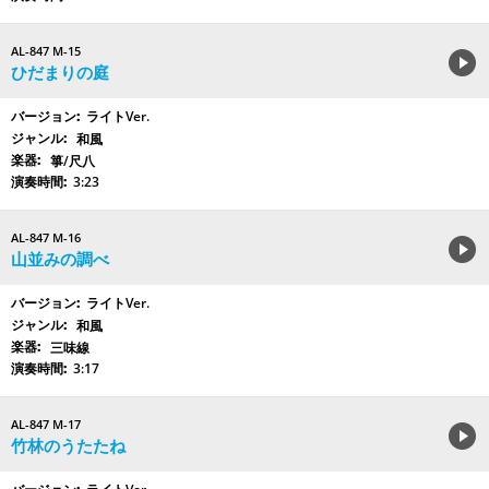
AL-847 M-15
ひだまりの庭
ライトVer.
和風
箏/尺八
3:23
AL-847 M-16
山並みの調べ
ライトVer.
和風
三味線
3:17
AL-847 M-17
竹林のうたたね