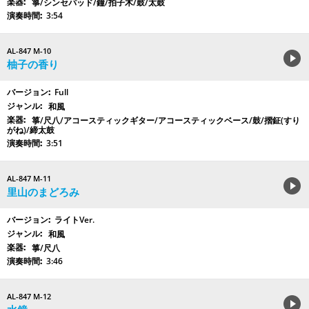
箏/シンセパッド/鐘/拍子木/鼓/太鼓
3:54
AL-847 M-10
柚子の香り
Full
和風
箏/尺八/アコースティックギター/アコースティックベース/鼓/摺鉦(すり
がね)/締太鼓
3:51
AL-847 M-11
里山のまどろみ
ライトVer.
和風
箏/尺八
3:46
AL-847 M-12