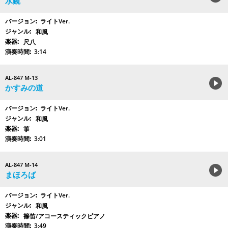
水鏡
ライトVer.
和風
尺八
3:14
AL-847 M-13
かすみの道
ライトVer.
和風
箏
3:01
AL-847 M-14
まほろば
ライトVer.
和風
篠笛/アコースティックピアノ
3:49