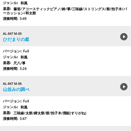
和風
篠笛/アコースティックピアノ/鈴/箏/三味線/ストリングス/鼓/拍子木/パ
ーカッション/和太鼓
3:49
AL-847 M-05
ひだまりの庭
Full
和風
尺八/箏
3:24
AL-847 M-06
山並みの調べ
Full
和風
三味線/太鼓/締太鼓/鼓/拍子木/摺鉦(すりがね)
3:47