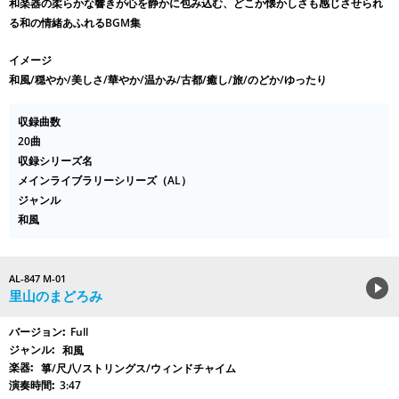
和楽器の柔らかな響きが心を静かに包み込む、どこか懐かしさも感じさせられ
る和の情緒あふれるBGM集
イメージ
和風/穏やか/美しさ/華やか/温かみ/古都/癒し/旅/のどか/ゆったり
収録曲数
20曲
収録シリーズ名
メインライブラリーシリーズ（AL）
ジャンル
和風
AL-847 M-01
里山のまどろみ
Full
和風
箏/尺八/ストリングス/ウィンドチャイム
3:47