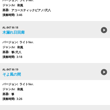
ライトVer.
和風
アコースティックピアノ/尺八
3:46
AL-847 M-18
木漏れ日回廊
ライトVer.
和風
箏/尺八
3:18
AL-847 M-19
そよ風の間
ライトVer.
和風
箏
3:26