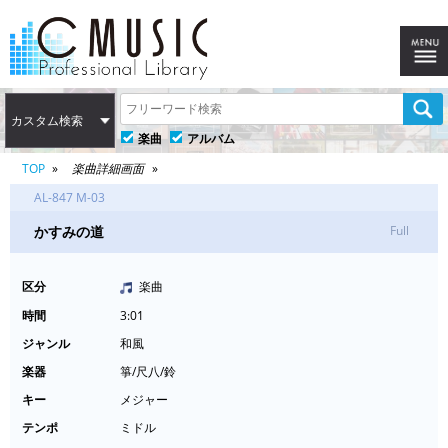
カスタム検索
楽曲
アルバム
TOP
楽曲詳細画面
AL-847 M-03
かすみの道
Full
区分
楽曲
時間
3:01
ジャンル
和風
楽器
箏/尺八/鈴
キー
メジャー
テンポ
ミドル