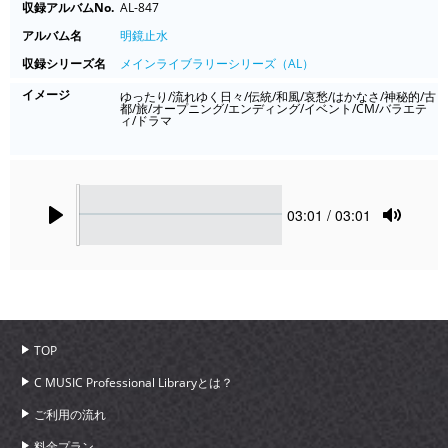
収録アルバムNo.
AL-847
アルバム名
明鏡止水
収録シリーズ名
メインライブラリーシリーズ（AL）
イメージ
ゆったり/流れゆく日々/伝統/和風/哀愁/はかなさ/神秘的/古
都/旅/オープニング/エンディング/イベント/CM/バラエテ
ィ/ドラマ
Seek
Current
03:01
/ 03:01
time
Play
Toggle
Mute
TOP
C MUSIC Professional Libraryとは？
ご利用の流れ
料金プラン