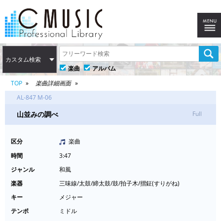
カスタム検索
楽曲
アルバム
TOP
楽曲詳細画面
AL-847 M-06
山並みの調べ
Full
区分
楽曲
時間
3:47
ジャンル
和風
楽器
三味線/太鼓/締太鼓/鼓/拍子木/摺鉦(すりがね)
キー
メジャー
テンポ
ミドル