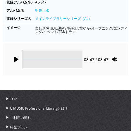
収録アルバムNo.
AL-847
アルバム名
明鏡止水
収録シリーズ名
メインライブラリーシリーズ（AL）
イメージ
美しさ/和風/伝統/行事/祝い/華やか/オープニング/エンディ
ング/イベント/CM/ドラマ
Seek
Current
03:47
/ 03:47
time
Play
Toggle
Mute
TOP
C MUSIC Professional Libraryとは？
ご利用の流れ
料金プラン