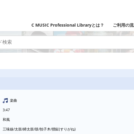
C MUSIC Professional Libraryとは？
ご利用の流
楽曲
3:47
和風
三味線/太鼓/締太鼓/鼓/拍子木/摺鉦(すりがね)