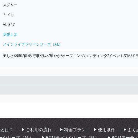
メジャー
ミドル
AL-847
明鏡止水
メインライブラリーシリーズ（AL）
美しさ/和風/伝統/行事/祝い/華やか/オープニング/エンディング/イベント/CM/ド
Seek
aryとは？
ご利用の流れ
料金プラン
使用条件
よく
ーシリーズ（AL）
BGMライトシリーズ（SL）
BGMアーテ