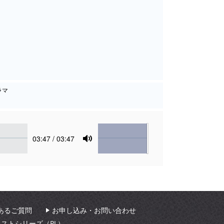
ラマ
Volume
Current
03:47
/ 03:47
time
Toggle
Mute
あるご質問
お申し込み・お問い合わせ
ィストシリーズ（PL）