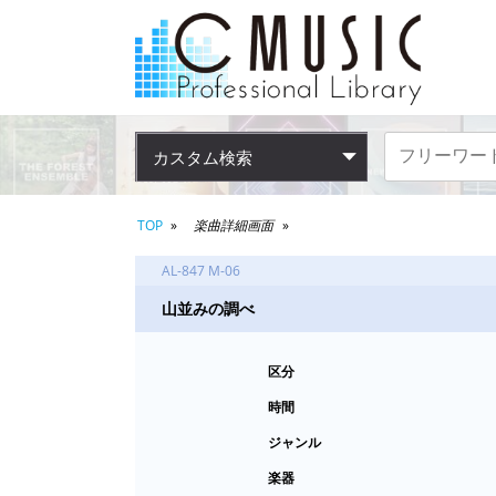
カスタム検索
TOP
楽曲詳細画面
AL-847 M-06
山並みの調べ
区分
時間
ジャンル
楽器