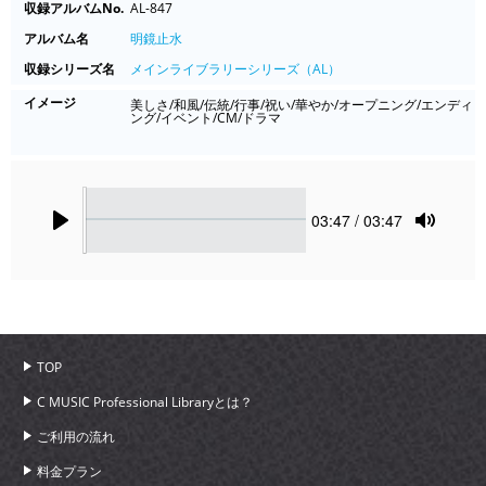
収録アルバムNo.
AL-847
アルバム名
明鏡止水
収録シリーズ名
メインライブラリーシリーズ（AL）
イメージ
美しさ/和風/伝統/行事/祝い/華やか/オープニング/エンディ
ング/イベント/CM/ドラマ
Seek
Current
03:47
/ 03:47
time
Play
Toggle
Mute
TOP
C MUSIC Professional Libraryとは？
ご利用の流れ
料金プラン