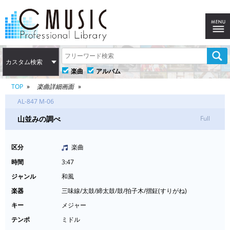
カスタム検索
楽曲
アルバム
TOP
楽曲詳細画面
AL-847 M-06
山並みの調べ
Full
区分
楽曲
時間
3:47
ジャンル
和風
楽器
三味線/太鼓/締太鼓/鼓/拍子木/摺鉦(すりがね)
キー
メジャー
テンポ
ミドル