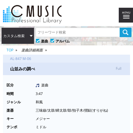
カスタム検索
楽曲
アルバム
TOP
楽曲詳細画面
AL-847 M-06
山並みの調べ
Full
区分
楽曲
時間
3:47
ジャンル
和風
楽器
三味線/太鼓/締太鼓/鼓/拍子木/摺鉦(すりがね)
キー
メジャー
テンポ
ミドル