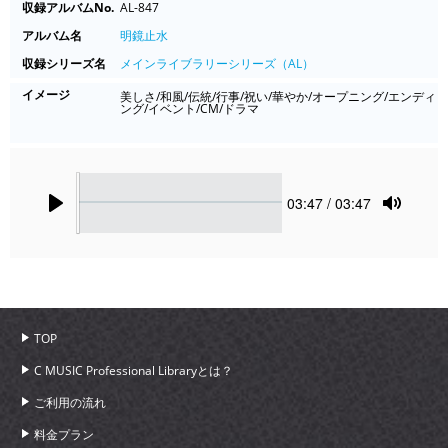
収録アルバムNo.
AL-847
アルバム名
明鏡止水
収録シリーズ名
メインライブラリーシリーズ（AL）
イメージ
美しさ/和風/伝統/行事/祝い/華やか/オープニング/エンディ
ング/イベント/CM/ドラマ
Seek
Current
03:47
/ 03:47
time
Play
Toggle
Mute
TOP
C MUSIC Professional Libraryとは？
ご利用の流れ
料金プラン