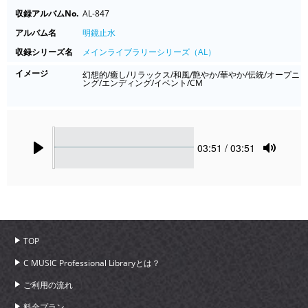
収録アルバムNo.
AL-847
アルバム名
明鏡止水
収録シリーズ名
メインライブラリーシリーズ（AL）
イメージ
幻想的/癒し/リラックス/和風/艶やか/華やか/伝統/オープニ
ング/エンディング/イベント/CM
Seek
Current
03:51
/ 03:51
time
Play
Toggle
Mute
TOP
C MUSIC Professional Libraryとは？
ご利用の流れ
料金プラン