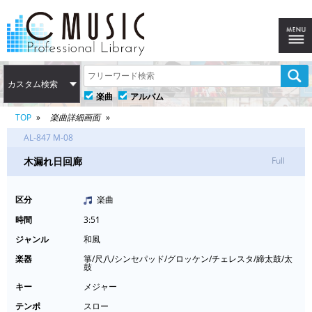
カスタム検索
楽曲
アルバム
TOP
楽曲詳細画面
AL-847 M-08
木漏れ日回廊
Full
区分
楽曲
時間
3:51
ジャンル
和風
楽器
箏/尺八/シンセパッド/グロッケン/チェレスタ/締太鼓/太
鼓
キー
メジャー
テンポ
スロー