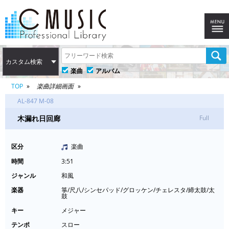
カスタム検索
楽曲
アルバム
TOP
楽曲詳細画面
AL-847 M-08
木漏れ日回廊
Full
区分
楽曲
時間
3:51
ジャンル
和風
楽器
箏/尺八/シンセパッド/グロッケン/チェレスタ/締太鼓/太
鼓
キー
メジャー
テンポ
スロー