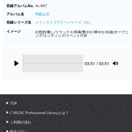
収録アルバムNo.
AL-847
アルバム名
明鏡止水
収録シリーズ名
メインライブラリーシリーズ（AL）
イメージ
幻想的/癒し/リラックス/和風/艶やか/華やか/伝統/オープニ
ング/エンディング/イベント/CM
Seek
Current
03:51
/ 03:51
time
Play
Toggle
Mute
TOP
C MUSIC Professional Libraryとは？
ご利用の流れ
料金プラン