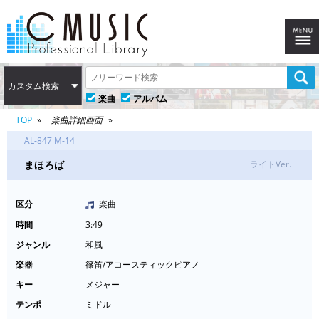
カスタム検索
楽曲
アルバム
TOP
楽曲詳細画面
AL-847 M-14
まほろば
ライトVer.
区分
楽曲
時間
3:49
ジャンル
和風
楽器
篠笛/アコースティックピアノ
キー
メジャー
テンポ
ミドル