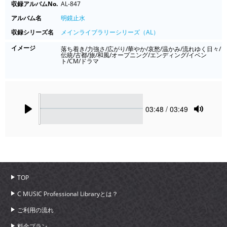
収録アルバムNo.
AL-847
アルバム名
明鏡止水
収録シリーズ名
メインライブラリーシリーズ（AL）
イメージ
落ち着き/力強さ/広がり/華やか/哀愁/温かみ/流れゆく日々/
伝統/古都/旅/和風/オープニング/エンディング/イベン
ト/CM/ドラマ
Seek
Current
03:48
/ 03:49
time
Play
Toggle
Mute
TOP
C MUSIC Professional Libraryとは？
ご利用の流れ
料金プラン