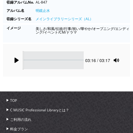
収録アルバムNo.
AL-847
アルバム名
明鏡止水
収録シリーズ名
メインライブラリーシリーズ（AL）
イメージ
美しさ/和風/伝統/行事/祝い/華やか/オープニング/エンディ
ング/イベント/CM/ドラマ
Seek
Current
03:16
/ 03:17
time
Play
Toggle
Mute
TOP
C MUSIC Professional Libraryとは？
ご利用の流れ
料金プラン