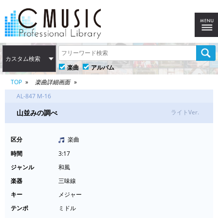
カスタム検索
楽曲
アルバム
TOP
楽曲詳細画面
AL-847 M-16
山並みの調べ
ライトVer.
区分
楽曲
時間
3:17
ジャンル
和風
楽器
三味線
キー
メジャー
テンポ
ミドル