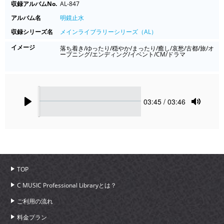
収録アルバムNo.
AL-847
アルバム名
明鏡止水
収録シリーズ名
メインライブラリーシリーズ（AL）
イメージ
落ち着き/ゆったり/穏やか/まったり/癒し/哀愁/古都/旅/オ
ープニング/エンディング/イベント/CM/ドラマ
Seek
Current
03:45
/ 03:46
time
Play
Toggle
Mute
TOP
C MUSIC Professional Libraryとは？
ご利用の流れ
料金プラン