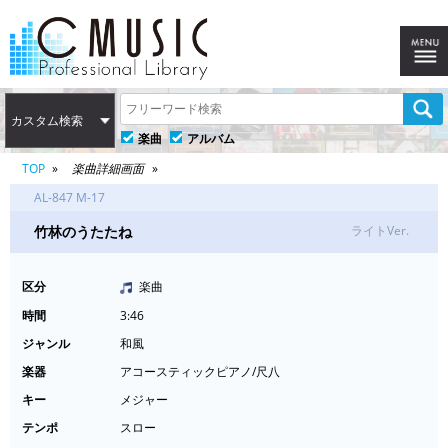
カスタム検索
楽曲
アルバム
TOP
楽曲詳細画面
AL-847 M-17
竹林のうたたね
ライトVer.
区分
楽曲
時間
3:46
ジャンル
和風
楽器
アコースティックピアノ/尺八
キー
メジャー
テンポ
スロー