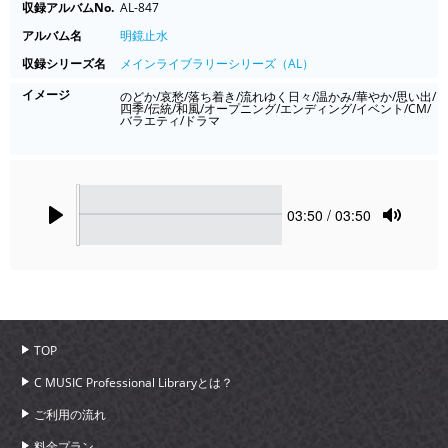
収録アルバムNo.
AL-847
アルバム名
明鏡止水
収録シリーズ名
メインライブラリーシリーズ（AL）
イメージ
のどか/哀愁/落ち着き/流れゆく日々/温かみ/華やか/思い出/
四季/伝統/和風/オープニング/エンディング/イベント/CM/
バラエティ/ドラマ
Seek
Current
03:50
/ 03:50
time
Play
Toggle
Mute
TOP
C MUSIC Professional Libraryとは？
ご利用の流れ
料金プラン