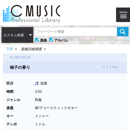
カスタム検索
楽曲
アルバム
TOP
楽曲詳細画面
AL-847 M-20
柚子の香り
ライトVer.
区分
楽曲
時間
3:50
ジャンル
和風
楽器
箏/アコースティックギター
キー
メジャー
テンポ
ミドル