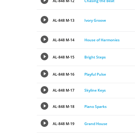
AL-848 M-12
Chasing the Beat
AL-848 M-13
Ivory Groove
AL-848 M-14
House of Harmonies
AL-848 M-15
Bright Steps
AL-848 M-16
Playful Pulse
AL-848 M-17
Skyline Keys
AL-848 M-18
Piano Sparks
AL-848 M-19
Grand House