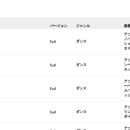
バージョン
ジャンル
楽
ア
ノ
ダンス
Full
シ
セ
ア
ダンス
ン
Full
カ
ア
ー
ダンス
Full
ス
ッ
ア
ダンス
リ
Full
ボ
ア