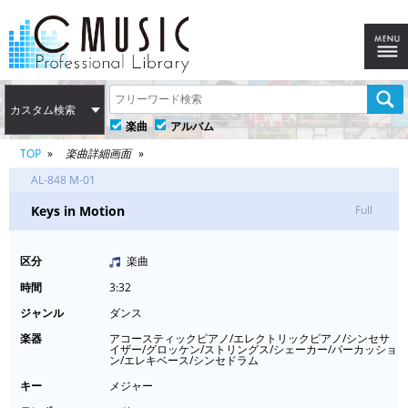
カスタム検索
楽曲
アルバム
TOP
楽曲詳細画面
AL-848 M-01
Keys in Motion
Full
区分
楽曲
時間
3:32
ジャンル
ダンス
楽器
アコースティックピアノ/エレクトリックピアノ/シンセサ
イザー/グロッケン/ストリングス/シェーカー/パーカッショ
ン/エレキベース/シンセドラム
キー
メジャー