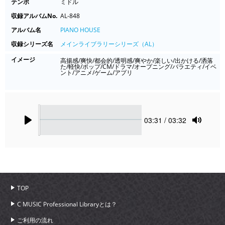
テンポ
ミドル
収録アルバムNo.
AL-848
アルバム名
PIANO HOUSE
収録シリーズ名
メインライブラリーシリーズ（AL）
イメージ
高揚感/爽快/都会的/透明感/爽やか/楽しい/出かける/洒落
た/軽快/ポップ/CM/ドラマ/オープニング/バラエティ/イベ
ント/アニメ/ゲーム/アプリ
Seek
Current
03:31
/ 03:32
time
Play
Toggle
Mute
TOP
C MUSIC Professional Libraryとは？
ご利用の流れ