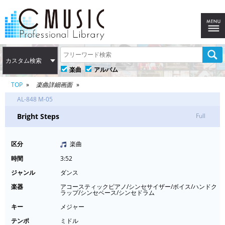
カスタム検索
楽曲
アルバム
TOP
楽曲詳細画面
AL-848 M-05
Bright Steps
Full
区分
楽曲
時間
3:52
ジャンル
ダンス
楽器
アコースティックピアノ/シンセサイザー/ボイス/ハンドク
ラップ/シンセベース/シンセドラム
キー
メジャー
テンポ
ミドル