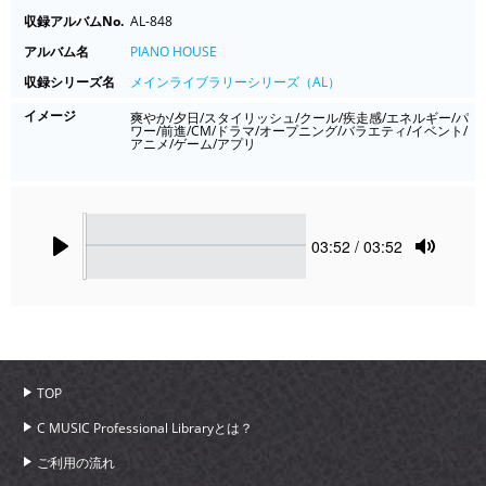
収録アルバムNo.
AL-848
アルバム名
PIANO HOUSE
収録シリーズ名
メインライブラリーシリーズ（AL）
イメージ
爽やか/夕日/スタイリッシュ/クール/疾走感/エネルギー/パ
ワー/前進/CM/ドラマ/オープニング/バラエティ/イベント/
アニメ/ゲーム/アプリ
Seek
Current
03:52
/ 03:52
time
Play
Toggle
Mute
TOP
C MUSIC Professional Libraryとは？
ご利用の流れ