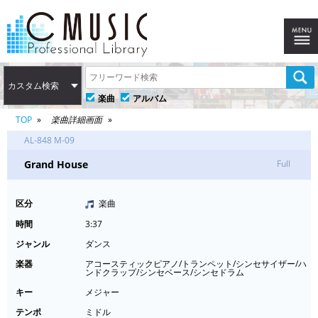
カスタム検索
楽曲
アルバム
TOP
楽曲詳細画面
AL-848 M-09
Grand House
Full
区分
楽曲
時間
3:37
ジャンル
ダンス
楽器
アコースティックピアノ/トランペット/シンセサイザー/ハ
ンドクラップ/シンセベース/シンセドラム
キー
メジャー
テンポ
ミドル