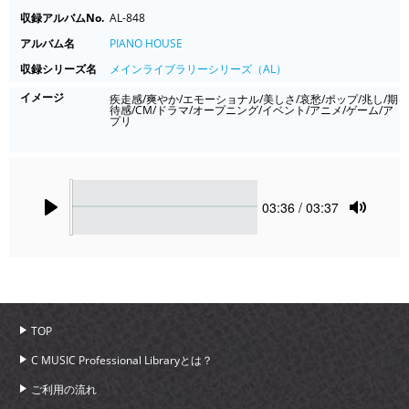
収録アルバムNo.
AL-848
アルバム名
PIANO HOUSE
収録シリーズ名
メインライブラリーシリーズ（AL）
イメージ
疾走感/爽やか/エモーショナル/美しさ/哀愁/ポップ/兆し/期
待感/CM/ドラマ/オープニング/イベント/アニメ/ゲーム/ア
プリ
Seek
Current
03:36
/ 03:37
time
Play
Toggle
Mute
TOP
C MUSIC Professional Libraryとは？
ご利用の流れ