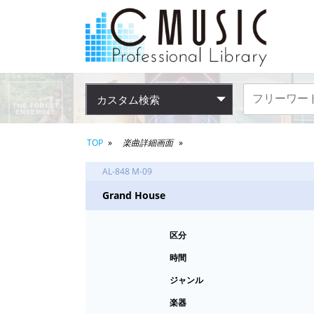
カスタム検索
TOP
楽曲詳細画面
AL-848 M-09
Grand House
区分
時間
ジャンル
楽器