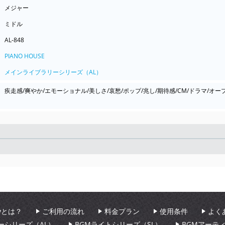
メジャー
ミドル
AL-848
PIANO HOUSE
メインライブラリーシリーズ（AL）
疾走感/爽やか/エモーショナル/美しさ/哀愁/ポップ/兆し/期待感/CM/ドラマ/オー
Seek
aryとは？
ご利用の流れ
料金プラン
使用条件
よく
ーシリーズ（AL）
BGMライトシリーズ（SL）
BGMアーテ