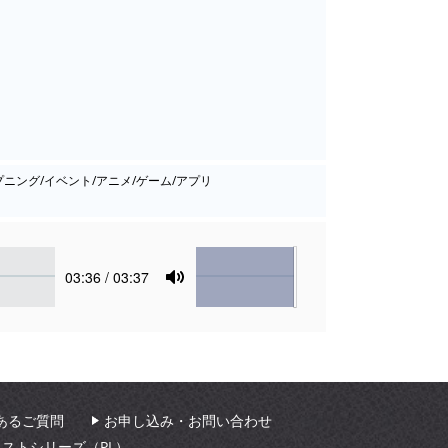
プニング/イベント/アニメ/ゲーム/アプリ
Volume
Current
03:36
/ 03:37
time
Toggle
Mute
あるご質問
お申し込み・お問い合わせ
ィストシリーズ（PL）