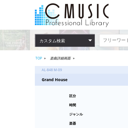
カスタム検索
TOP
楽曲詳細画面
AL-848 M-09
Grand House
区分
時間
ジャンル
楽器