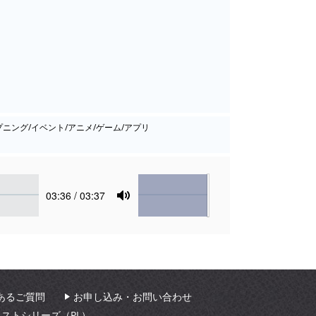
プニング/イベント/アニメ/ゲーム/アプリ
Volume
Current
03:36
/ 03:37
time
Toggle
Mute
あるご質問
お申し込み・お問い合わせ
ィストシリーズ（PL）