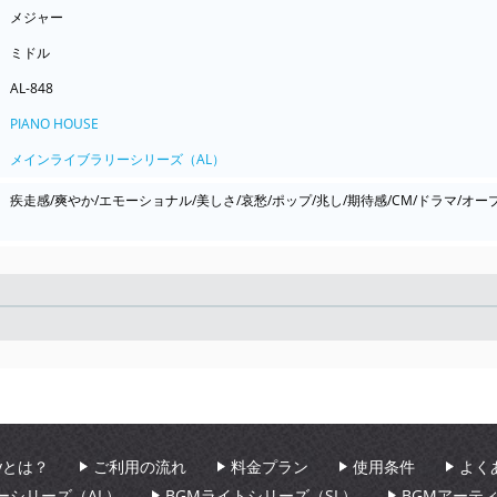
メジャー
ミドル
AL-848
PIANO HOUSE
メインライブラリーシリーズ（AL）
疾走感/爽やか/エモーショナル/美しさ/哀愁/ポップ/兆し/期待感/CM/ドラマ/オー
Seek
aryとは？
ご利用の流れ
料金プラン
使用条件
よく
ーシリーズ（AL）
BGMライトシリーズ（SL）
BGMアーテ