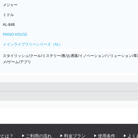
メジャー
ミドル
AL-848
PIANO HOUSE
メインライブラリーシリーズ（AL）
スタイリッシュ/クール/ミステリー/夜/お洒落/イノベーション/ソリューション/革新
メ/ゲーム/アプリ
Seek
aryとは？
ご利用の流れ
料金プラン
使用条件
よく