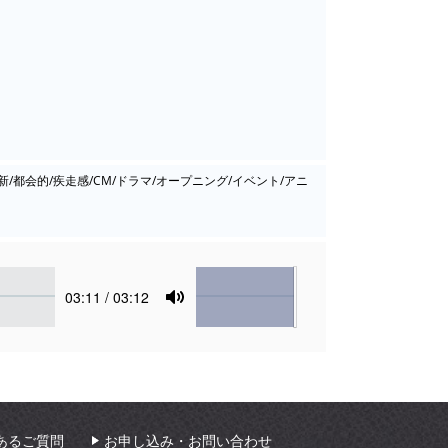
/都会的/疾走感/CM/ドラマ/オープニング/イベント/アニ
Volume
Current
03:11
/ 03:12
time
Toggle
Mute
あるご質問
お申し込み・お問い合わせ