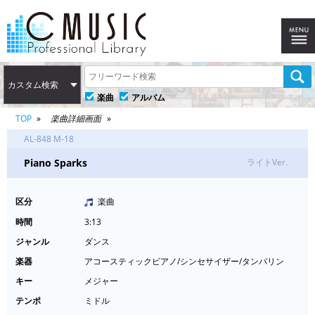
カスタム検索
楽曲
アルバム
TOP
楽曲詳細画面
AL-848 M-18
Piano Sparks
ライトVer.
区分
楽曲
時間
3:13
ジャンル
ダンス
楽器
アコースティックピアノ/シンセサイザー/タンバリン
キー
メジャー
テンポ
ミドル