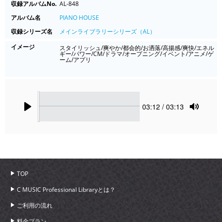
収録アルバムNo.
AL-848
アルバム名
PIANO HOUSE
収録シリーズ名
メインライブラリーシリーズ（AL）
イメージ
スタイリッシュ/爽やか/都会的/お洒落/高揚感/爽快/エネル
ギー/パワー/CM/ドラマ/オープニング/イベント/アニメ/ゲ
ーム/アプリ
Seek
Current
03:12
/ 03:13
time
Play
Toggle
Mute
TOP
C MUSIC Professional Libraryとは？
ご利用の流れ
料金プラン