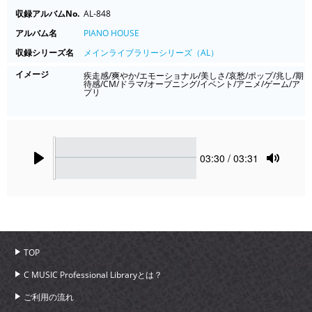
収録アルバムNo.
AL-848
アルバム名
PIANO HOUSE
収録シリーズ名
メインライブラリーシリーズ（AL）
イメージ
疾走感/爽やか/エモーショナル/美しさ/哀愁/ポップ/兆し/期
待感/CM/ドラマ/オープニング/イベント/アニメ/ゲーム/ア
プリ
Seek
Current
03:30
/ 03:31
time
Play
Toggle
Mute
TOP
C MUSIC Professional Libraryとは？
ご利用の流れ