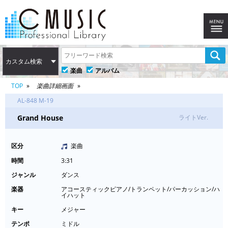
カスタム検索
楽曲
アルバム
TOP
楽曲詳細画面
AL-848 M-19
Grand House
ライトVer.
区分
楽曲
時間
3:31
ジャンル
ダンス
楽器
アコースティックピアノ/トランペット/パーカッション/ハ
イハット
キー
メジャー
テンポ
ミドル