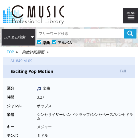
カスタム検索
楽曲
アルバム
TOP
楽曲詳細画面
AL-849 M-09
Exciting Pop Motion
Full
区分
楽曲
時間
3:27
ジャンル
ポップス
楽器
シンセサイザー/ハンドクラップ/シンセベース/シンセドラ
ム
キー
メジャー
テンポ
ミドル