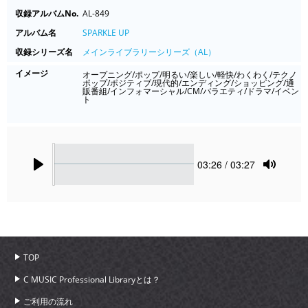
収録アルバムNo.
AL-849
アルバム名
SPARKLE UP
収録シリーズ名
メインライブラリーシリーズ（AL）
イメージ
オープニング/ポップ/明るい/楽しい/軽快/わくわく/テクノ
ポップ/ポジティブ/現代的/エンディング/ショッピング/通
販番組/インフォマーシャル/CM/バラエティ/ドラマ/イベン
ト
Seek
Current
03:26
/ 03:27
time
Play
Toggle
Mute
TOP
C MUSIC Professional Libraryとは？
ご利用の流れ