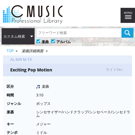
カスタム検索
楽曲
アルバム
TOP
楽曲詳細画面
AL-849 M-19
Exciting Pop Motion
ライトVer.
区分
楽曲
時間
3:10
ジャンル
ポップス
楽器
シンセサイザー/ハンドクラップ/シンセベース/シンセドラ
ム
キー
メジャー
テンポ
ミドル