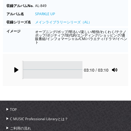
収録アルバムNo.
AL-849
アルバム名
SPARKLE UP
収録シリーズ名
メインライブラリーシリーズ（AL）
イメージ
オープニング/ポップ/明るい/楽しい/軽快/わくわく/テクノ
ポップ/ポジティブ/現代的/エンディング/ショッピング/通
販番組/インフォマーシャル/CM/バラエティ/ドラマ/イベン
ト
Seek
Current
03:10
/ 03:10
time
Play
Toggle
Mute
TOP
C MUSIC Professional Libraryとは？
ご利用の流れ