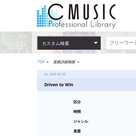
カスタム検索
TOP
楽曲詳細画面
AL-849 M-20
Driven to Win
区分
時間
ジャンル
楽器