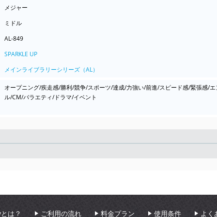
メジャー
ミドル
AL-849
SPARKLE UP
メインライブラリーシリーズ（AL）
オープニング/疾走感/勝利/競争/スポーツ/達成/力強い/前進/スピード感/緊張感
ル/CM/バラエティ/ドラマ/イベント
Seek
aryとは？
ご利用の流れ
料金プラン
使用条件
よく