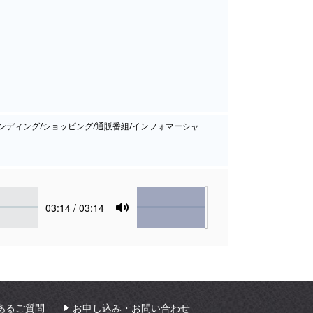
/エンディング/ショッピング/通販番組/インフォマーシャ
Volume
Current
03:14
/ 03:14
time
Toggle
Mute
あるご質問
お申し込み・お問い合わせ