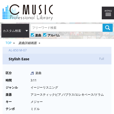
カスタム検索
楽曲
アルバム
TOP
楽曲詳細画面
AL-850 M-07
Stylish Ease
Full
区分
楽曲
時間
3:11
ジャンル
イージーリスニング
楽器
アコースティックピアノ/ブラス/エレキベース/ドラム
キー
メジャー
テンポ
ミドル