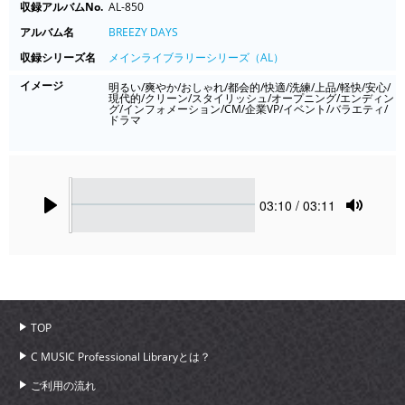
収録アルバムNo.
AL-850
アルバム名
BREEZY DAYS
収録シリーズ名
メインライブラリーシリーズ（AL）
イメージ
明るい/爽やか/おしゃれ/都会的/快適/洗練/上品/軽快/安心/
現代的/クリーン/スタイリッシュ/オープニング/エンディン
グ/インフォメーション/CM/企業VP/イベント/バラエティ/
ドラマ
Seek
Current
03:10
/ 03:11
time
Play
Toggle
Mute
TOP
C MUSIC Professional Libraryとは？
ご利用の流れ