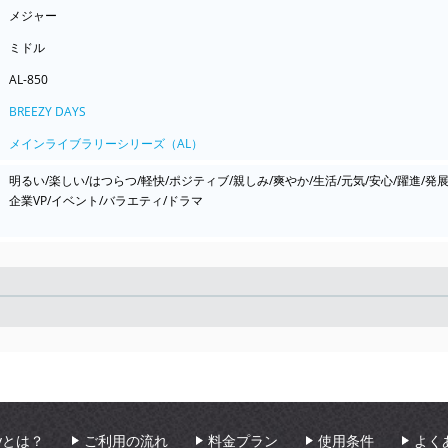
メジャー
ミドル
AL-850
BREEZY DAYS
メインライブラリーシリーズ（AL）
明るい/楽しい/はつらつ/軽快/ポジティブ/親しみ/爽やか/生活/元気/安心/躍進/発
企業VP/イベント/バラエティ/ドラマ
Seek
aryとは？
ご利用の流れ
料金プラン
使用条件
よく