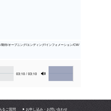
展/期待/オープニング/エンディング/インフォメーション/CM/
Volume
Current
03:10
/ 03:10
time
Toggle
Mute
あるご質問
お申し込み・お問い合わせ