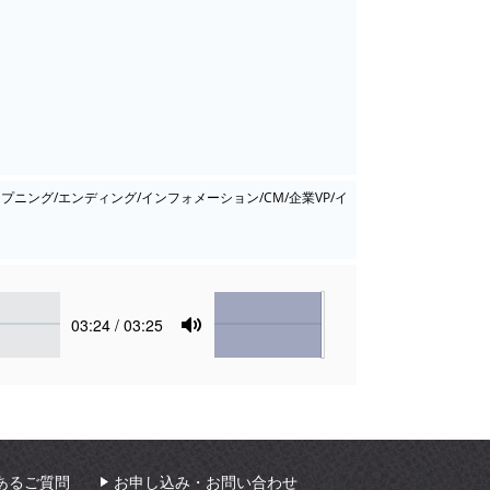
ープニング/エンディング/インフォメーション/CM/企業VP/イ
Volume
Current
03:24
/ 03:25
time
Toggle
Mute
あるご質問
お申し込み・お問い合わせ