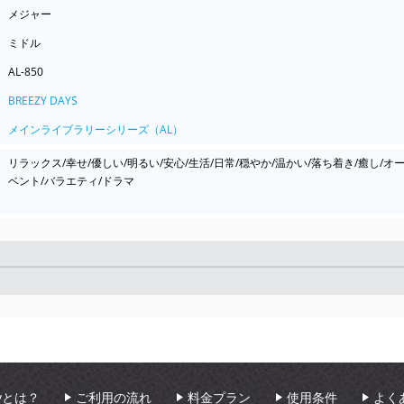
メジャー
ミドル
AL-850
BREEZY DAYS
メインライブラリーシリーズ（AL）
リラックス/幸せ/優しい/明るい/安心/生活/日常/穏やか/温かい/落ち着き/癒し/オ
ベント/バラエティ/ドラマ
Seek
aryとは？
ご利用の流れ
料金プラン
使用条件
よく