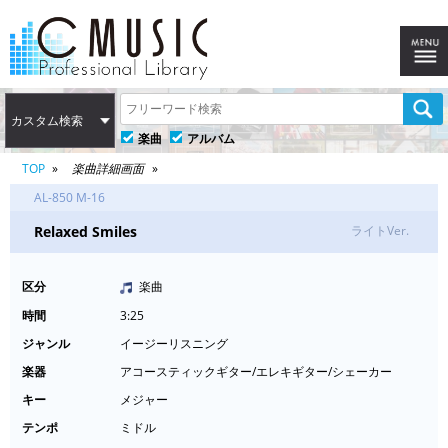
カスタム検索
楽曲
アルバム
TOP
楽曲詳細画面
AL-850 M-16
Relaxed Smiles
ライトVer.
区分
楽曲
時間
3:25
ジャンル
イージーリスニング
楽器
アコースティックギター/エレキギター/シェーカー
キー
メジャー
テンポ
ミドル