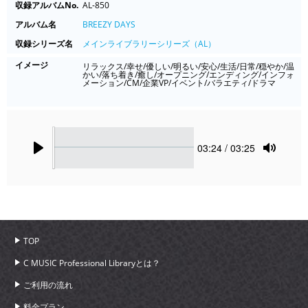
収録アルバムNo.
AL-850
アルバム名
BREEZY DAYS
収録シリーズ名
メインライブラリーシリーズ（AL）
イメージ
リラックス/幸せ/優しい/明るい/安心/生活/日常/穏やか/温
かい/落ち着き/癒し/オープニング/エンディング/インフォ
メーション/CM/企業VP/イベント/バラエティ/ドラマ
Seek
Current
03:24
/ 03:25
time
Play
Toggle
Mute
TOP
C MUSIC Professional Libraryとは？
ご利用の流れ
料金プラン