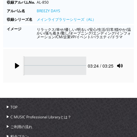
収録アルバムNo.
AL-850
アルバム名
BREEZY DAYS
収録シリーズ名
メインライブラリーシリーズ（AL）
イメージ
リラックス/幸せ/優しい/明るい/安心/生活/日常/穏やか/温
かい/落ち着き/癒し/オープニング/エンディング/インフォ
メーション/CM/企業VP/イベント/バラエティ/ドラマ
Seek
Current
03:24
/ 03:25
time
Play
Toggle
Mute
TOP
C MUSIC Professional Libraryとは？
ご利用の流れ
料金プラン