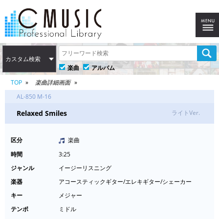
カスタム検索
楽曲
アルバム
TOP
楽曲詳細画面
AL-850 M-16
Relaxed Smiles
ライトVer.
区分
楽曲
時間
3:25
ジャンル
イージーリスニング
楽器
アコースティックギター/エレキギター/シェーカー
キー
メジャー
テンポ
ミドル