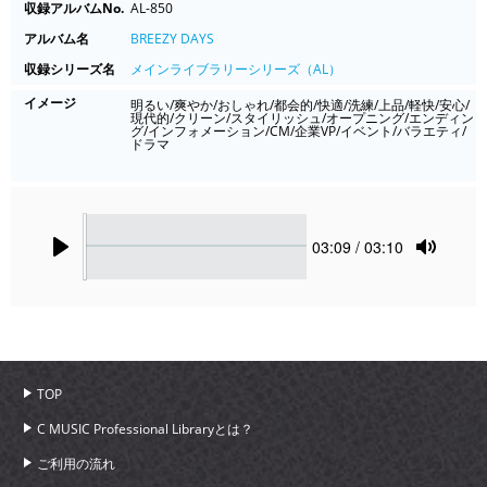
収録アルバムNo.
AL-850
アルバム名
BREEZY DAYS
収録シリーズ名
メインライブラリーシリーズ（AL）
イメージ
明るい/爽やか/おしゃれ/都会的/快適/洗練/上品/軽快/安心/
現代的/クリーン/スタイリッシュ/オープニング/エンディン
グ/インフォメーション/CM/企業VP/イベント/バラエティ/
ドラマ
Seek
Current
03:09
/ 03:10
time
Play
Toggle
Mute
TOP
C MUSIC Professional Libraryとは？
ご利用の流れ