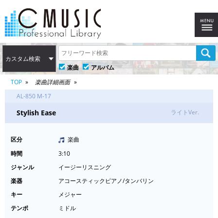
カスタム検索
楽曲
アルバム
TOP
楽曲詳細画面
AL-850 M-17
Stylish Ease
ライトVer.
区分
楽曲
時間
3:10
ジャンル
イージーリスニング
楽器
アコースティックピアノ/タンバリン
キー
メジャー
テンポ
ミドル