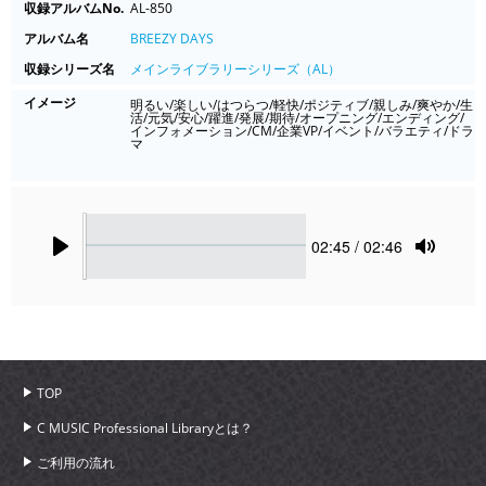
収録アルバムNo.
AL-850
アルバム名
BREEZY DAYS
収録シリーズ名
メインライブラリーシリーズ（AL）
イメージ
明るい/楽しい/はつらつ/軽快/ポジティブ/親しみ/爽やか/生
活/元気/安心/躍進/発展/期待/オープニング/エンディング/
インフォメーション/CM/企業VP/イベント/バラエティ/ドラ
マ
Seek
Current
02:45
/ 02:46
time
Play
Toggle
Mute
TOP
C MUSIC Professional Libraryとは？
ご利用の流れ