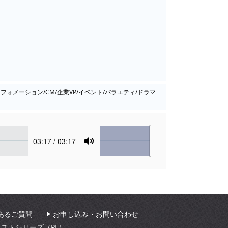
ンフォメーション/CM/企業VP/イベント/バラエティ/ドラマ
Volume
Current
03:17
/ 03:17
time
Toggle
Mute
あるご質問
お申し込み・お問い合わせ
ィストシリーズ（PL）