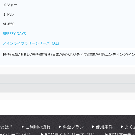
メジャー
ミドル
AL-850
BREEZY DAYS
メインライブラリーシリーズ（AL）
軽快/元気/明るい/爽快/前向き/日常/安心/ポジティブ/躍進/発展/エンディング/イ
Seek
aryとは？
ご利用の流れ
料金プラン
使用条件
よく
ーシリーズ（AL）
BGMライトシリーズ（SL）
BGMアーテ