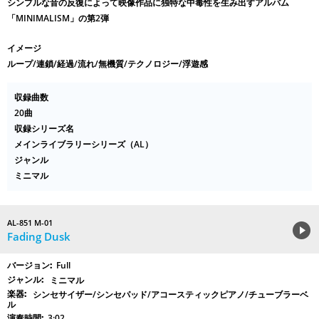
シンプルな音の反復によって映像作品に独特な中毒性を生み出すアルバム
「MINIMALISM」の第2弾
イメージ
ループ/連鎖/経過/流れ/無機質/テクノロジー/浮遊感
収録曲数
20曲
収録シリーズ名
メインライブラリーシリーズ（AL）
ジャンル
ミニマル
AL-851 M-01
Fading Dusk
Full
ミニマル
シンセサイザー/シンセパッド/アコースティックピアノ/チューブラーベ
ル
3:02