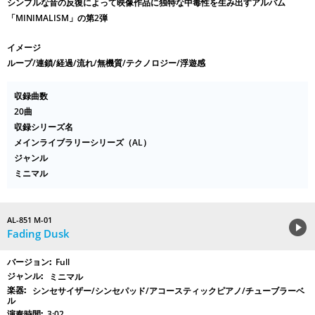
シンプルな音の反復によって映像作品に独特な中毒性を生み出すアルバム
「MINIMALISM」の第2弾
イメージ
ループ/連鎖/経過/流れ/無機質/テクノロジー/浮遊感
収録曲数
20曲
収録シリーズ名
メインライブラリーシリーズ（AL）
ジャンル
ミニマル
AL-851 M-01
Fading Dusk
Full
ミニマル
シンセサイザー/シンセパッド/アコースティックピアノ/チューブラーベ
ル
3:02