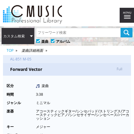
カスタム検索
楽曲
アルバム
TOP
楽曲詳細画面
AL-851 M-05
Forward Vector
Full
区分
楽曲
時間
3:38
ジャンル
ミニマル
楽器
アコースティックギター/シンセパッド/ストリングス/アコ
ースティックピアノ/シンセサイザー/シンセベース/パーカ
ッション
キー
メジャー