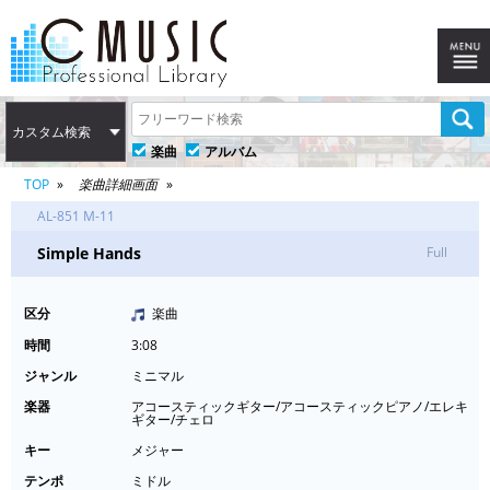
カスタム検索
楽曲
アルバム
TOP
楽曲詳細画面
AL-851 M-11
Simple Hands
Full
区分
楽曲
時間
3:08
ジャンル
ミニマル
楽器
アコースティックギター/アコースティックピアノ/エレキ
ギター/チェロ
キー
メジャー
テンポ
ミドル