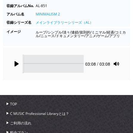
収録アルバムNo.
AL-851
アルバム名
MINIMALISM 2
収録シリーズ名
メインライブラリーシリーズ（AL）
イメージ
ループ/シンプル/淡々/連鎖/規則的/ミニマル/経過/コミカ
ル/ニュース/ドキュメンタリー/アニメ/ゲーム/アプリ
Seek
Current
03:08
/ 03:08
time
Play
Toggle
Mute
TOP
C MUSIC Professional Libraryとは？
ご利用の流れ
料金プラン