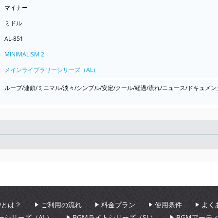
マイナー
ミドル
AL-851
MINIMALISM 2
メインライブラリーシリーズ（AL）
ループ/連鎖/ミニマル/淡々/シンプル/安定/クール/経過/流れ/ニュース/ドキュメン
Seek
aryとは？
ご利用の流れ
料金プラン
使用条件
よく
ーシリーズ（AL）
BGMライトシリーズ（SL）
BGMアーテ