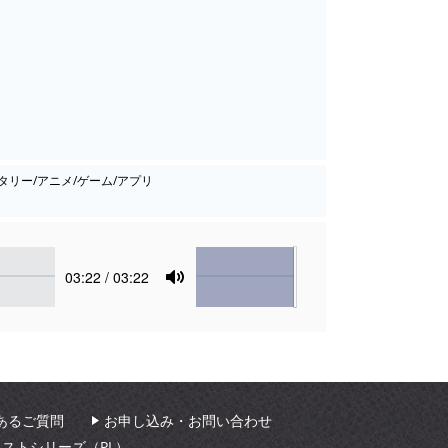
タリー/アニメ/ゲーム/アプリ
Volume
Current
03:22
/ 03:22
time
Toggle
Mute
あるご質問
お申し込み・お問い合わせ
ィストシリーズ（PL）