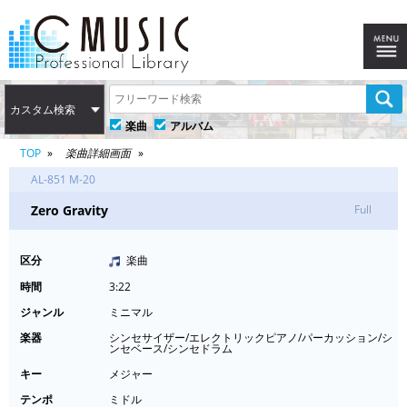
カスタム検索
楽曲
アルバム
TOP
楽曲詳細画面
AL-851 M-20
Zero Gravity
Full
区分
楽曲
時間
3:22
ジャンル
ミニマル
楽器
シンセサイザー/エレクトリックピアノ/パーカッション/シ
ンセベース/シンセドラム
キー
メジャー
テンポ
ミドル