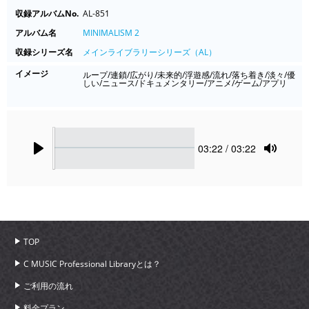
収録アルバムNo.
AL-851
アルバム名
MINIMALISM 2
収録シリーズ名
メインライブラリーシリーズ（AL）
イメージ
ループ/連鎖/広がり/未来的/浮遊感/流れ/落ち着き/淡々/優
しい/ニュース/ドキュメンタリー/アニメ/ゲーム/アプリ
Seek
Current
03:22
/ 03:22
time
Play
Toggle
Mute
TOP
C MUSIC Professional Libraryとは？
ご利用の流れ
料金プラン