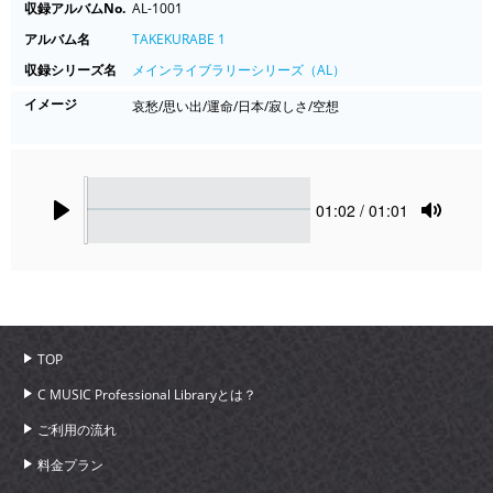
収録アルバムNo.
AL-1001
アルバム名
TAKEKURABE 1
収録シリーズ名
メインライブラリーシリーズ（AL）
イメージ
哀愁/思い出/運命/日本/寂しさ/空想
Seek
Current
01:02
/ 01:01
time
Play
Toggle
Mute
TOP
C MUSIC Professional Libraryとは？
ご利用の流れ
料金プラン