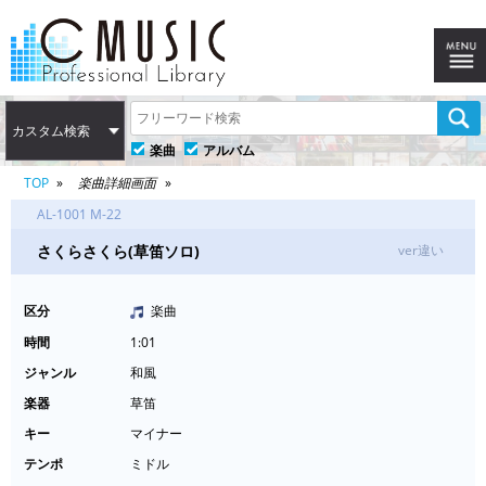
カスタム検索
楽曲
アルバム
TOP
楽曲詳細画面
AL-1001 M-22
さくらさくら(草笛ソロ)
ver違い
区分
楽曲
時間
1:01
ジャンル
和風
楽器
草笛
キー
マイナー
テンポ
ミドル