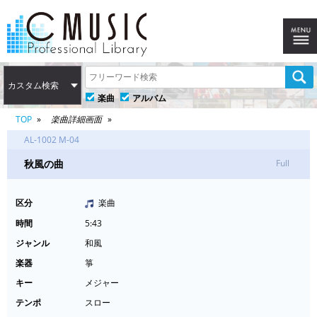
カスタム検索
楽曲
アルバム
TOP
楽曲詳細画面
AL-1002 M-04
秋風の曲
Full
区分
楽曲
時間
5:43
ジャンル
和風
楽器
箏
キー
メジャー
テンポ
スロー