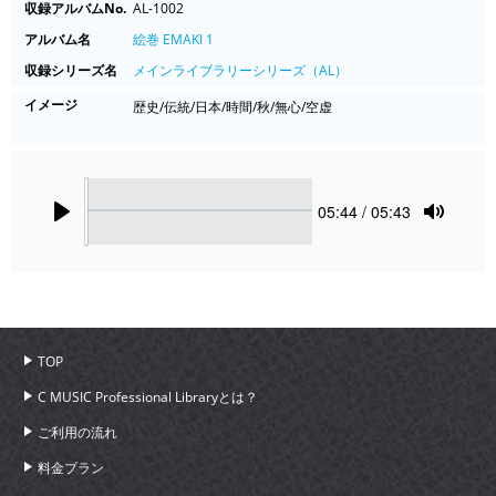
収録アルバムNo.
AL-1002
アルバム名
絵巻 EMAKI 1
収録シリーズ名
メインライブラリーシリーズ（AL）
イメージ
歴史/伝統/日本/時間/秋/無心/空虚
Seek
Current
05:44
/ 05:43
time
Play
Toggle
Mute
TOP
C MUSIC Professional Libraryとは？
ご利用の流れ
料金プラン