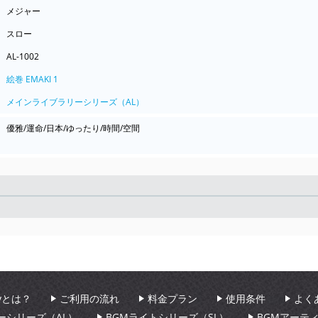
メジャー
スロー
AL-1002
絵巻 EMAKI 1
メインライブラリーシリーズ（AL）
優雅/運命/日本/ゆったり/時間/空間
Seek
aryとは？
ご利用の流れ
料金プラン
使用条件
よく
ーシリーズ（AL）
BGMライトシリーズ（SL）
BGMアーテ