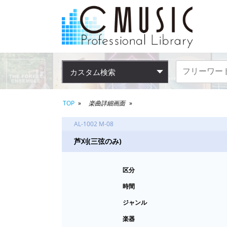
カスタム検索
TOP
楽曲詳細画面
AL-1002 M-08
芦刈(三弦のみ)
区分
時間
ジャンル
楽器