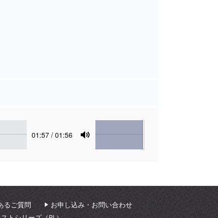
Volume
Current
01:57
/ 01:56
time
Toggle
Mute
あるご質問
お申し込み・お問い合わせ
ィストシリーズ（PL）