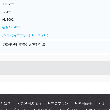
メジャー
スロー
AL-1002
絵巻 EMAKI 1
メインライブラリーシリーズ（AL）
伝統/平和/日本/静けさ/京都/小道
Seek
aryとは？
ご利用の流れ
料金プラン
使用条件
よく
ーシリーズ（AL）
BGMライトシリーズ（SL）
BGMアーテ