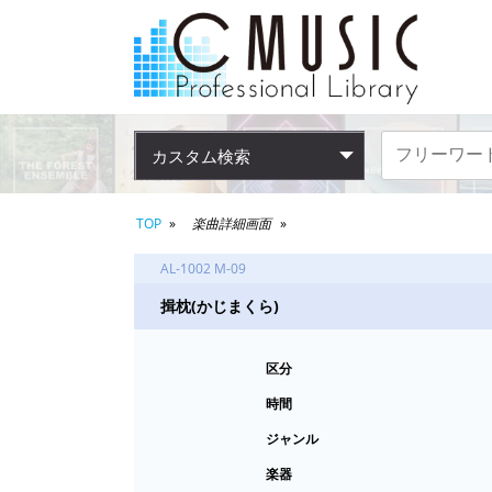
カスタム検索
TOP
楽曲詳細画面
AL-1002 M-09
揖枕(かじまくら)
区分
時間
ジャンル
楽器