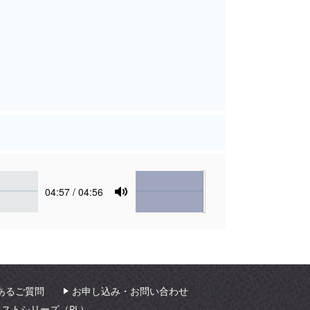
Volume
Current
04:57
/ 04:56
time
Toggle
Mute
あるご質問
お申し込み・お問い合わせ
ィストシリーズ（PL）