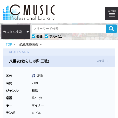
カスタム検索
楽曲
アルバム
TOP
楽曲詳細画面
AL-1005 M-07
八重衣(散らし)(箏･三弦)
ver違い
区分
楽曲
時間
2:09
ジャンル
和風
楽器
箏/三弦
キー
マイナー
テンポ
ミドル