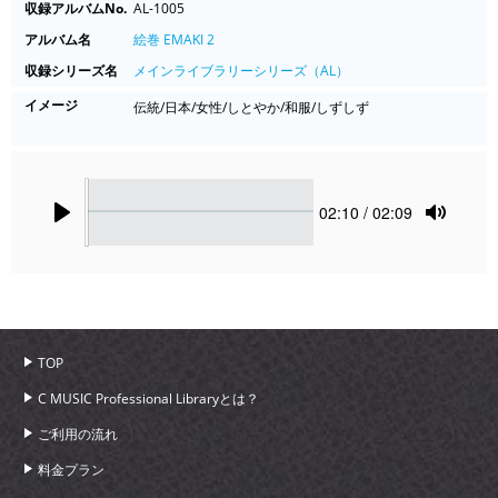
収録アルバムNo.
AL-1005
アルバム名
絵巻 EMAKI 2
収録シリーズ名
メインライブラリーシリーズ（AL）
イメージ
伝統/日本/女性/しとやか/和服/しずしず
Seek
Current
02:10
/ 02:09
time
Play
Toggle
Mute
TOP
C MUSIC Professional Libraryとは？
ご利用の流れ
料金プラン