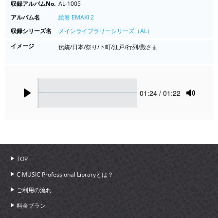
収録アルバムNo.
AL-1005
アルバム名
絵巻 EMAKI 2
収録シリーズ名
メインライブラリーシリーズ（AL）
イメージ
伝統/日本/祭り/下町/江戸/行列/殿さま
Seek
Current
01:24
/ 01:22
time
Play
Toggle
Mute
TOP
C MUSIC Professional Libraryとは？
ご利用の流れ
料金プラン