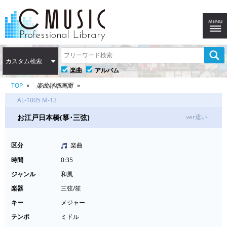
カスタム検索
楽曲
アルバム
TOP
楽曲詳細画面
AL-1005 M-12
お江戸日本橋(箏･三弦)
ver違い
区分
楽曲
時間
0:35
ジャンル
和風
楽器
三弦/笙
キー
メジャー
テンポ
ミドル