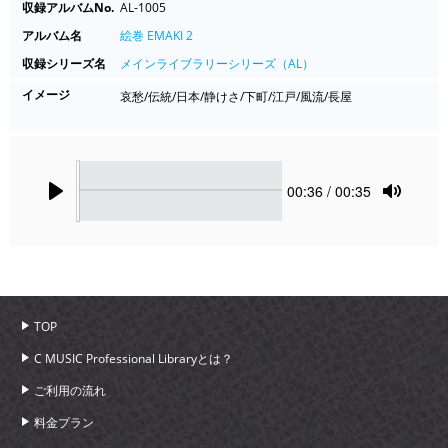
収録アルバムNo.
AL-1005
アルバム名
絵巻 EMAKI 2
収録シリーズ名
メインライブラリーシリーズ（AL）
イメージ
哀愁/伝統/日本/静けさ/下町/江戸/風流/長屋
Seek
Current
00:36
/ 00:35
time
Play
Toggle
Mute
TOP
C MUSIC Professional Libraryとは？
ご利用の流れ
料金プラン