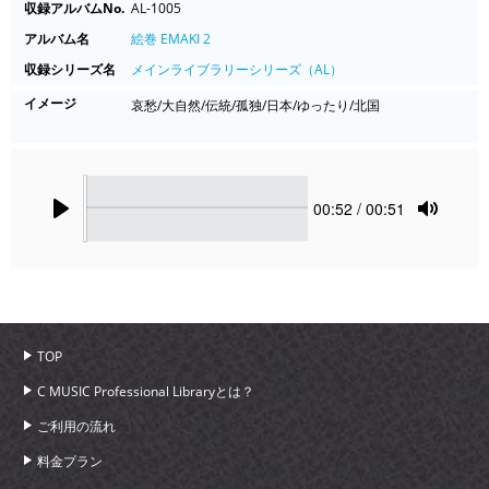
収録アルバムNo.
AL-1005
アルバム名
絵巻 EMAKI 2
収録シリーズ名
メインライブラリーシリーズ（AL）
イメージ
哀愁/大自然/伝統/孤独/日本/ゆったり/北国
Seek
Current
00:52
/ 00:51
time
Play
Toggle
Mute
TOP
C MUSIC Professional Libraryとは？
ご利用の流れ
料金プラン