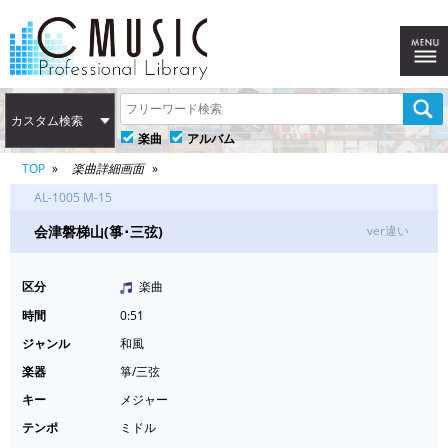
カスタム検索
楽曲
アルバム
TOP
楽曲詳細画面
AL-1005 M-15
会津磐梯山(箏･三弦)
ver違い
区分
楽曲
時間
0:51
ジャンル
和風
楽器
箏/三弦
キー
メジャー
テンポ
ミドル