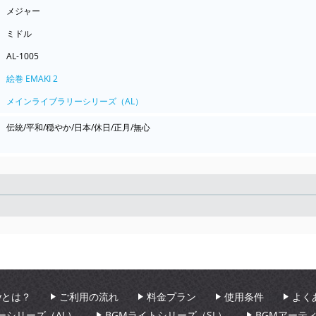
メジャー
ミドル
AL-1005
絵巻 EMAKI 2
メインライブラリーシリーズ（AL）
伝統/平和/穏やか/日本/休日/正月/無心
Seek
aryとは？
ご利用の流れ
料金プラン
使用条件
よく
ーシリーズ（AL）
BGMライトシリーズ（SL）
BGMアーテ