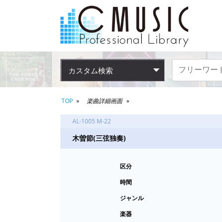
カスタム検索
TOP
楽曲詳細画面
AL-1005 M-22
木曽節(三弦独奏)
区分
時間
ジャンル
楽器