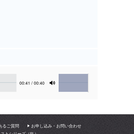
Volume
Current
00:41
/ 00:40
time
Toggle
Mute
あるご質問
お申し込み・お問い合わせ
ィストシリーズ（PL）