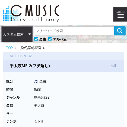
カスタム検索
楽曲
アルバム
TOP
楽曲詳細画面
AL-1005 M-32
平太鼓ME-2(フチ廻し)
Full
区分
楽曲
時間
0:33
ジャンル
効果音(SE)
楽器
平太鼓
キー
テンポ
ミドル