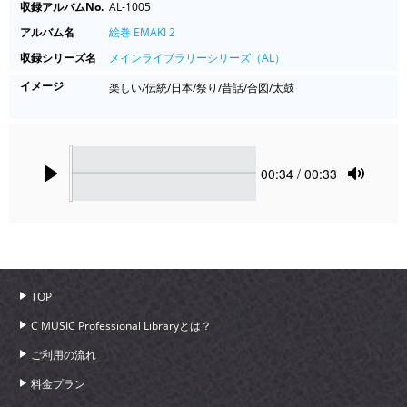
収録アルバムNo.
AL-1005
アルバム名
絵巻 EMAKI 2
収録シリーズ名
メインライブラリーシリーズ（AL）
イメージ
楽しい/伝統/日本/祭り/昔話/合図/太鼓
Seek
Current
00:34
/ 00:33
time
Play
Toggle
Mute
TOP
C MUSIC Professional Libraryとは？
ご利用の流れ
料金プラン