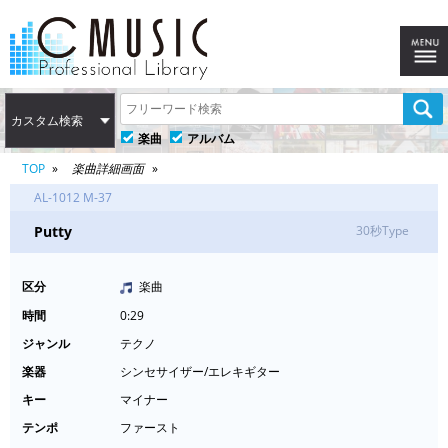
カスタム検索
楽曲
アルバム
TOP
楽曲詳細画面
AL-1012 M-37
Putty
30秒Type
区分
楽曲
時間
0:29
ジャンル
テクノ
楽器
シンセサイザー/エレキギター
キー
マイナー
テンポ
ファースト