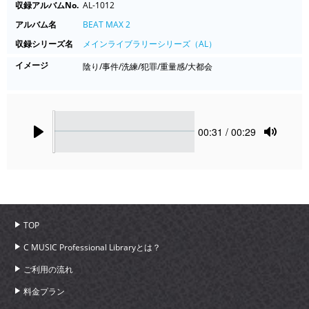
収録アルバムNo.
AL-1012
アルバム名
BEAT MAX 2
収録シリーズ名
メインライブラリーシリーズ（AL）
イメージ
陰り/事件/洗練/犯罪/重量感/大都会
Seek
Current
00:31
/ 00:29
time
Play
Toggle
Mute
TOP
C MUSIC Professional Libraryとは？
ご利用の流れ
料金プラン